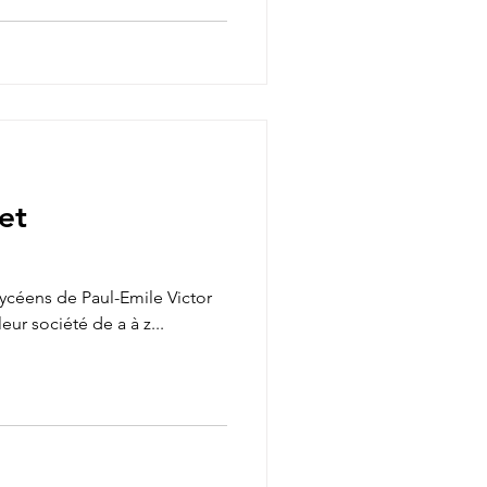
 et
 lycéens de Paul-Emile Victor
eur société de a à z...