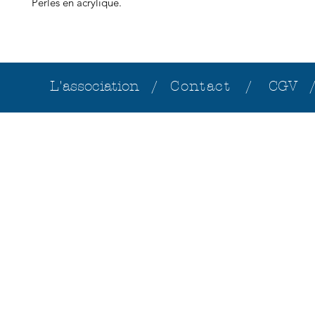
Perles en acrylique.
L'association /
Contact /
CGV